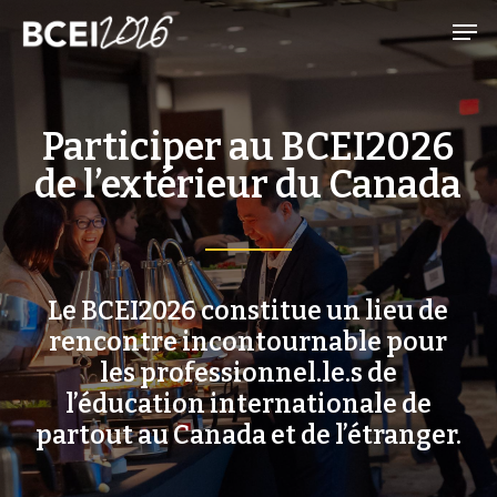
Skip
Men
to
main
content
Participer au BCEI2026
de l’extérieur du Canada
Le BCEI2026 constitue un lieu de
rencontre incontournable pour
les professionnel.le.s de
l’éducation internationale de
partout au Canada et de l’étranger.