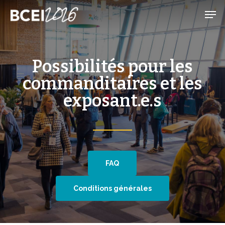
Skip
Men
to
main
content
Possibilités pour les
commanditaires et les
exposant.e.s
FAQ
Conditions générales